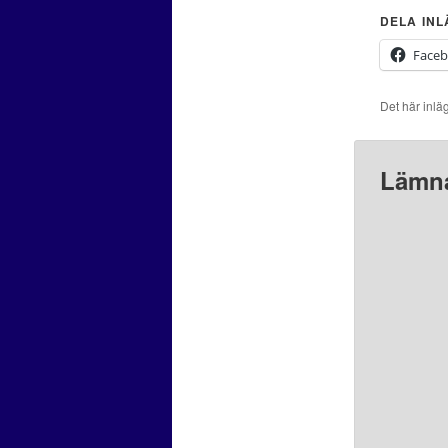
DELA IN
Face
Det här inlä
Lämna