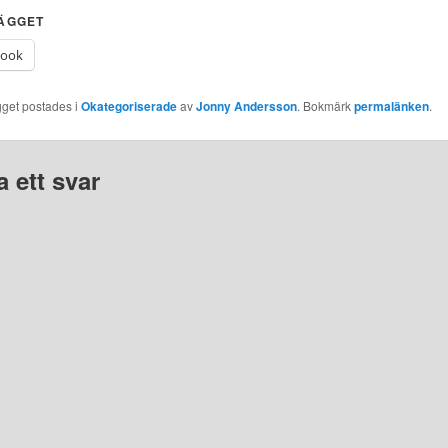
LÄGGET
book
gget postades i
Okategoriserade
av
Jonny Andersson
. Bokmärk
permalänken
.
 ett svar