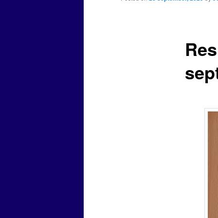
Res
sept