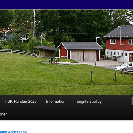
tklubb
HSK Rundan 2025
Information
Integritetspolicy
l
oner
onny Andersson