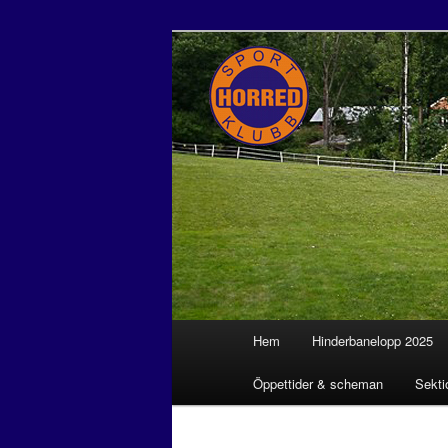
Horreds Spor
Huvudmeny
Hem
Hinderbanelopp 2025
Hoppa till huvudinnehåll
Hoppa till sekundärt innehål
Öppettider & scheman
Sekti