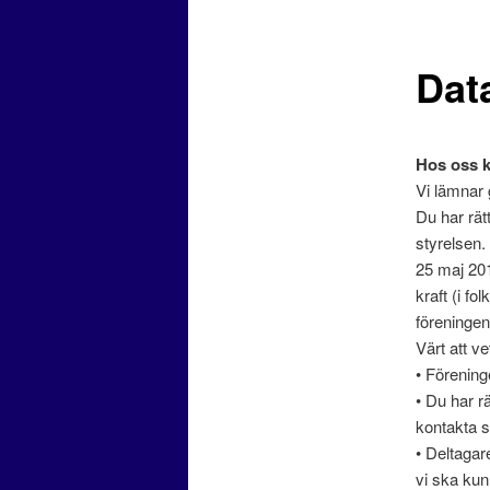
Dat
Hos oss k
Vi lämnar 
Du har rät
styrelsen.
25 maj 201
kraft (i f
föreningen
Värt att ve
• Förening
• Du har rä
kontakta s
• Deltagare
vi ska kun