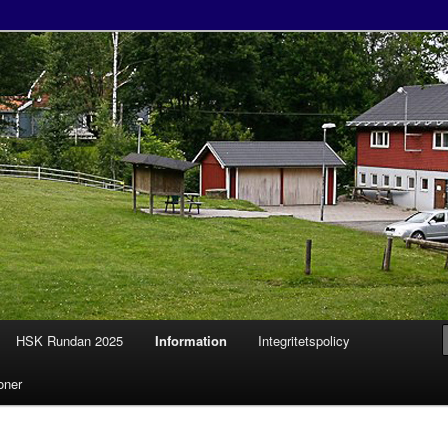
tklubb
HSK Rundan 2025
Information
Integritetspolicy
l
oner