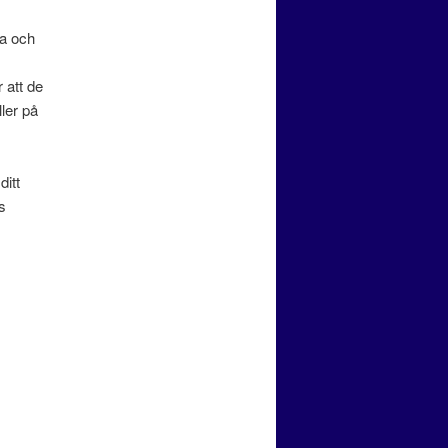
da och
r att de
ler på
ditt
s