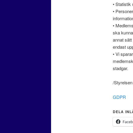
• Statistik
• Personer
informatio
• Medlemsre
ska kunna 
annat sätt
endast up
• Vi sparar
medlemskap
stadgar.
/Styrelsen
GDPR
DELA IN
Face