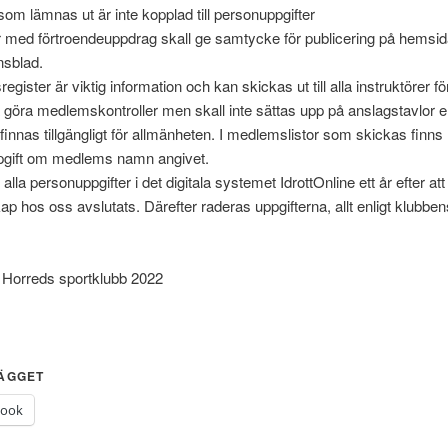
 som lämnas ut är inte kopplad till personuppgifter
 med förtroendeuppdrag skall ge samtycke för publicering på hemsi
nsblad.
gister är viktig information och kan skickas ut till alla instruktörer fö
göra medlemskontroller men skall inte sättas upp på anslagstavlor el
 finnas tillgängligt för allmänheten. I medlemslistor som skickas finns
pgift om medlems namn angivet.
 alla personuppgifter i det digitala systemet IdrottOnline ett år efter att 
 hos oss avslutats. Därefter raderas uppgifterna, allt enligt klubben
 Horreds sportklubb 2022
LÄGGET
book