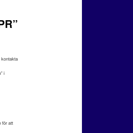
DPR”
; kontakta
” i
 för att