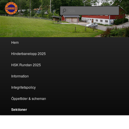
Sök
Horreds Sportklubb
Huvudmeny
Hem
Hoppa till huvudinnehåll
Hoppa till sekundärt innehåll
Hinderbanelopp 2025
HSK Rundan 2025
Information
Integritetspolicy
Öppettider & scheman
Sektioner