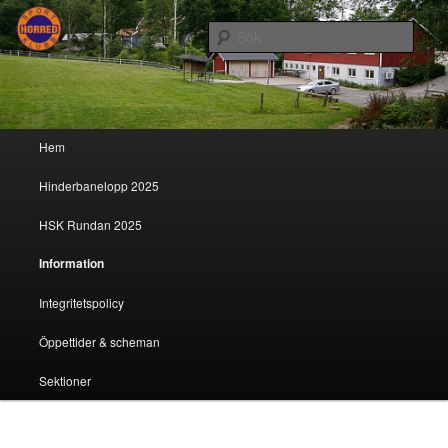
Sök
Horreds Sportklubb
Huvudmeny
Hem
Hoppa till huvudinnehåll
Hoppa till sekundärt innehåll
Hinderbanelopp 2025
HSK Rundan 2025
Information
Integritetspolicy
Öppettider & scheman
Sektioner