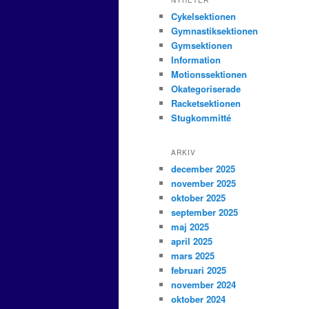
NYHETER
Cykelsektionen
Gymnastiksektionen
Gymsektionen
Information
Motionssektionen
Okategoriserade
Racketsektionen
Stugkommitté
ARKIV
december 2025
november 2025
oktober 2025
september 2025
maj 2025
april 2025
mars 2025
februari 2025
november 2024
oktober 2024