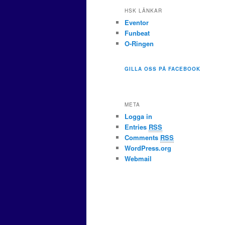
HSK LÄNKAR
Eventor
Funbeat
O-Ringen
GILLA OSS PÅ FACEBOOK
META
Logga in
Entries
RSS
Comments
RSS
WordPress.org
Webmail