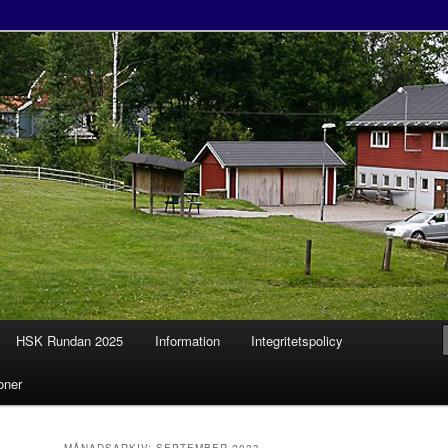
tklubb
HSK Rundan 2025
Information
Integritetspolicy
l
oner