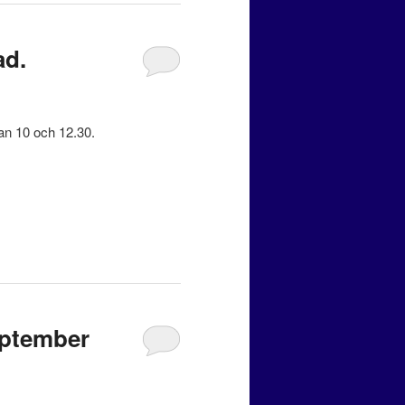
ad.
lan 10 och 12.30.
eptember