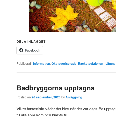
DELA INLÄGGET
Facebook
Publicerat i
Information
,
Okategoriserade
,
Racketsektionen
|
Lämna 
Badbryggorna upptagna
Posted on
26 september, 2023
by
Anläggning
Vilket fantastiskt väder det blev när det var dags för uppta
till alla som kom och hjälpte till.