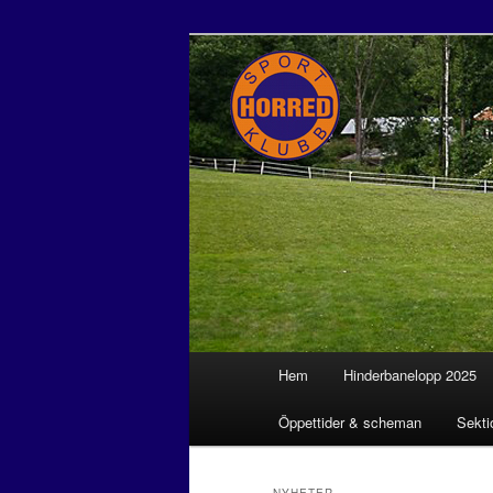
Horreds Spor
Huvudmeny
Hem
Hinderbanelopp 2025
Hoppa till huvudinnehåll
Hoppa till sekundärt innehål
Öppettider & scheman
Sekti